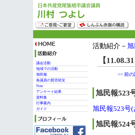
活動紹介－
旭
【11.08
議会活動
地域での活動
<< 前
旭民報
各議員の賛否状況
Note
旭民報523
アンケート結果
資料集
行事案内
旭民報523
ガイド
旭民報524